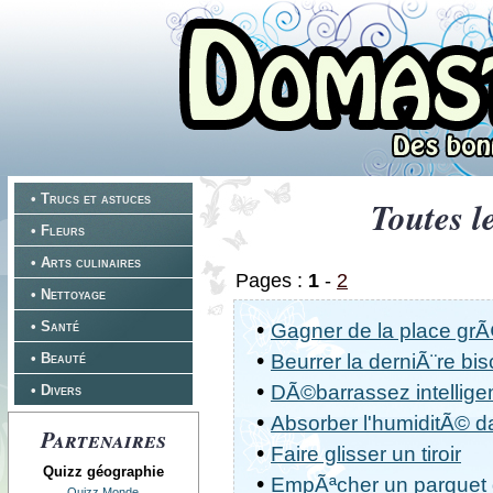
• Trucs et astuces
Toutes l
• Fleurs
• Arts culinaires
Pages :
1
-
2
• Nettoyage
•
• Santé
Gagner de la place grÃ
•
• Beauté
Beurrer la derniÃ¨re bis
•
DÃ©barrassez intellige
• Divers
•
Absorber l'humiditÃ© da
Partenaires
•
Faire glisser un tiroir
Quizz géographie
•
EmpÃªcher un parquet 
Quizz Monde