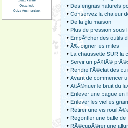
Quizz karaté
•
Des engrais naturels p
Quizz judo
Quizz Arts martiaux
•
Conservez la chaleur d
•
De la glu maison
•
Plus de pression sous 
•
EmpÃªcher des outils de
•
Ã‰loigner les mites
•
La chaussette SUR la 
•
Servir un pÃ¢tÃ© prÃ©
•
Rendre l'Ã©clat des cu
•
Avant de commencer un 
•
AttÃ©nuer le bruit du la
•
Enlever une bague en f
•
Enlever les vielles grai
•
Retirer une vis rouillÃ©
•
Regonfler une balle de
•
RÃ©cupÃ©rer une allu