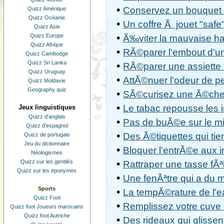
•
Conservez un bouquet d
Quizz Amérique
Quizz Océanie
•
Un coffre Ã jouet "safe
Quizz Asie
•
Quizz Europe
Ã‰viter la mauvaise hal
Quizz Afrique
•
RÃ©parer l'embout d'un
Quizz Cambodge
Quizz Sri Lanka
•
RÃ©parer une assiette
Quizz Uruguay
•
AttÃ©nuer l'odeur de pe
Quizz Moldavie
Geography quiz
•
SÃ©curisez une Ã©che
•
Le tabac repousse les 
Jeux linguistiques
Quizz d'anglais
•
Pas de buÃ©e sur le mir
Quizz d'espagnol
•
Des Ã©tiquettes qui tie
Quizz de portugais
Jeu du dictionnaire
•
Bloquer l'entrÃ©e aux 
Néologismes
•
Quizz sur les gentilés
Rattraper une tasse fÃ
Quizz sur les éponymes
•
Une fenÃªtre qui a du 
Sports
•
La tempÃ©rature de l'e
Quizz Foot
•
Remplissez votre cuve
Quizz foot Joueurs marocains
Quizz foot Autriche
•
Des rideaux qui glissen