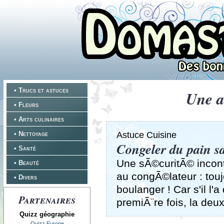
• Trucs et astuces
Une a
• Fleurs
• Arts culinaires
• Nettoyage
Astuce Cuisine
Congeler du pain s
• Santé
Une sÃ©curitÃ© incont
• Beauté
au congÃ©lateur : tou
• Divers
boulanger ! Car s'il l'
Partenaires
premiÃ¨re fois, la de
Quizz géographie
Quizz Europe