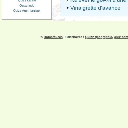
Quizz karaté
Quizz judo
•
Vinaigrette d'avance
Quizz Arts martiaux
©
Domastuces
- Partenaires :
Quizz géographie
,
Quiz com