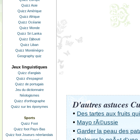
Quizz Asie
Quizz Amérique
Quizz Afrique
Quizz Océanie
Quizz Monde
Quizz Sri Lanka
Quizz Djibouti
Quizz Liban
Quizz Monténégro
Geography quiz
Jeux linguistiques
Quizz d'anglais
Quizz d'espagnol
Quizz de portugais
Jeu du dictionnaire
Néologismes
D'autres astuces Cu
Quizz d'orthographe
Quizz sur les éponymes
•
Des tartes aux fruits q
Sports
•
Mayo rÃ©ussie
Quizz Foot
Quizz foot Pays-Bas
•
Garder la peau des pat
Quizz foot Joueurs néerlandais
•
Relever le goÃ»t d'une